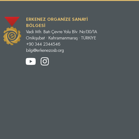
ERKENEZ ORGANİZE SANAYİ
BÖLGESİ
Vadi Mh. Batı Çevre Yolu Blv. No:130/1A
Onikişubat • Kahramanmaraş • TÜRKİYE
+90 344 2344546
bilgi@erkenezosb.org