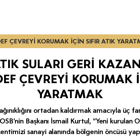
EF ÇEVREYİ KORUMAK İÇİN SIFIR ATIK YARA
ATIK SULARI GERİ KAZA
F ÇEVREYİ KORUMAK İÇ
YARATMAK
ınıklığını ortadan kaldırmak amacıyla üç farkl
SB’nin Başkanı İsmail Kurtul, “Yeni kurulan O
kentimizi sanayi alanında bölgenin öncüsü y