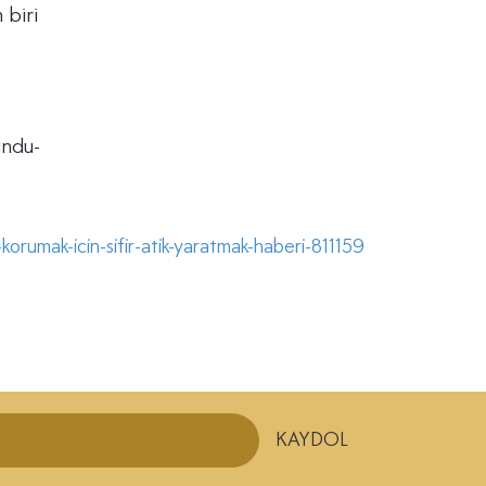
 biri
undu-
orumak-icin-sifir-atik-yaratmak-haberi-811159
KAYDOL