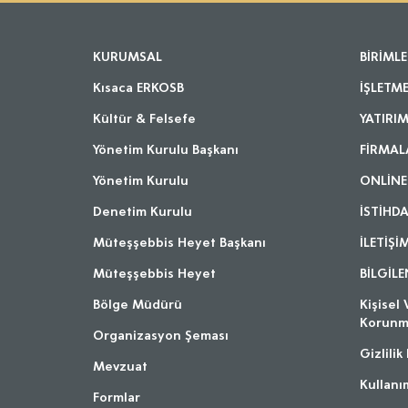
KURUMSAL
BİRİMLE
Kısaca ERKOSB
İŞLETM
Kültür & Felsefe
YATIRIM
Yönetim Kurulu Başkanı
FİRMAL
Yönetim Kurulu
ONLİNE
Denetim Kurulu
İSTİHD
Müteşşebbis Heyet Başkanı
İLETİŞİ
Müteşşebbis Heyet
BİLGİL
Bölge Müdürü
Kişisel 
Korunm
Organizasyon Şeması
Gizlilik 
Mevzuat
Kullanı
Formlar