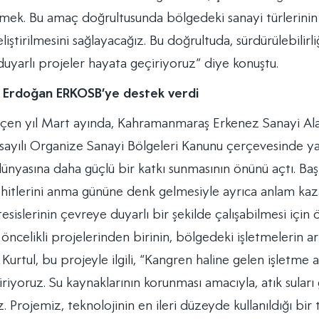
rmek. Bu amaç doğrultusunda bölgedeki sanayi türlerinin 
iştirilmesini sağlayacağız. Bu doğrultuda, sürdürülebilirli
uyarlı projeler hayata geçiriyoruz” diye konuştu.
Erdoğan ERKOSB’ye destek verdi
en yıl Mart ayında, Kahramanmaraş Erkenez Sanayi Ala
 sayılı Organize Sanayi Bölgeleri Kanunu çerçevesinde y
ünyasına daha güçlü bir katkı sunmasının önünü açtı. Ba
e şehitlerini anma gününe denk gelmesiyle ayrıca anlam ka
esislerinin çevreye duyarlı bir şekilde çalışabilmesi için
öncelikli projelerinden birinin, bölgedeki işletmelerin a
. Kurtul, bu projeyle ilgili, “Kangren haline gelen işletme 
riyoruz. Su kaynaklarının korunması amacıyla, atık suları 
Projemiz, teknolojinin en ileri düzeyde kullanıldığı bir t