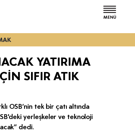
MENÜ
TMAK
NACAK YATIRIMA
İN SIFIR ATIK
ı OSB’nin tek bir çatı altında
SB'deki yerleşkeler ve teknoloji
apacak” dedi.