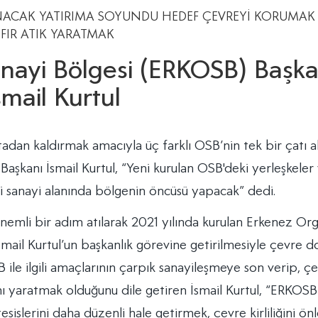
nayi Bölgesi (ERKOSB) Başka
smail Kurtul
adan kaldırmak amacıyla üç farklı OSB’nin tek bir çatı a
aşkanı İsmail Kurtul, “Yeni kurulan OSB'deki yerleşkeler
zi sanayi alanında bölgenin öncüsü yapacak” dedi.
nemli bir adım atılarak 2021 yılında kurulan Erkenez Or
smail Kurtul’un başkanlık görevine getirilmesiyle çevre d
ile ilgili amaçlarının çarpık sanayileşmeye son verip, çe
anı yaratmak olduğunu dile getiren İsmail Kurtul, “ERKOSB
sislerini daha düzenli hale getirmek, çevre kirliliğini ö