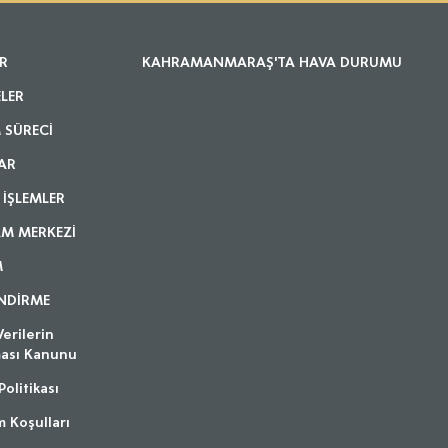
R
KAHRAMANMARAŞ'TA HAVA DURUMU
ELER
 SÜRECİ
AR
 İŞLEMLER
AM MERKEZİ
M
ENDİRME
Verilerin
ası Kanunu
Politikası
m Koşulları