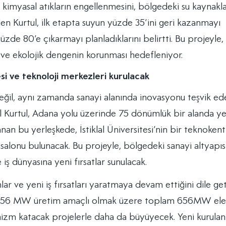
 kimyasal atıkların engellenmesini, bölgedeki su kaynakla
en Kurtul, ilk etapta suyun yüzde 35’ini geri kazanmayı
yüzde 80’e çıkarmayı planladıklarını belirtti. Bu projeyle,
i ve ekolojik dengenin korunması hedefleniyor.
si ve teknoloji merkezleri kurulacak
ğil, aynı zamanda sanayi alanında inovasyonu teşvik e
il Kurtul, Adana yolu üzerinde 75 dönümlük bir alanda ye
nan bu yerleşkede, İstiklal Üniversitesi’nin bir teknokent
 salonu bulunacak. Bu projeyle, bölgedeki sanayi altyapıs
 iş dünyasına yeni fırsatlar sunulacak.
r ve yeni iş fırsatları yaratmaya devam ettiğini dile ge
m, 56 MW üretim amaçlı olmak üzere toplam 656MW ele
mizm katacak projelerle daha da büyüyecek. Yeni kurula