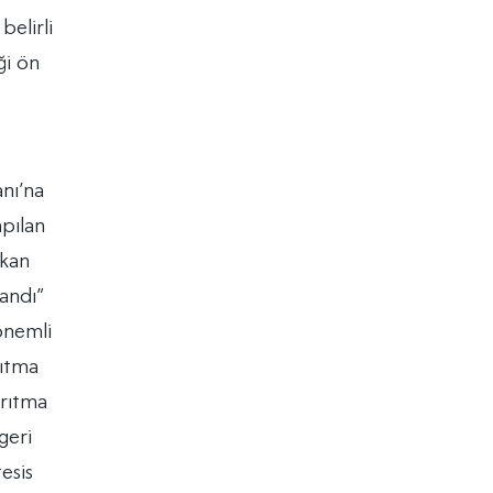
belirli
ği ön
nı’na
apılan
şkan
zandı”
 önemli
rıtma
arıtma
geri
esis