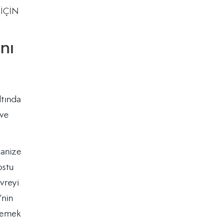
nı
ltında
 ve
ganize
ostu
vreyi
’nin
nlemek