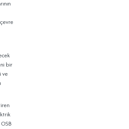
rının
 çevre
decek
ni bir
i ve
ı
tiren
ktrik
n OSB