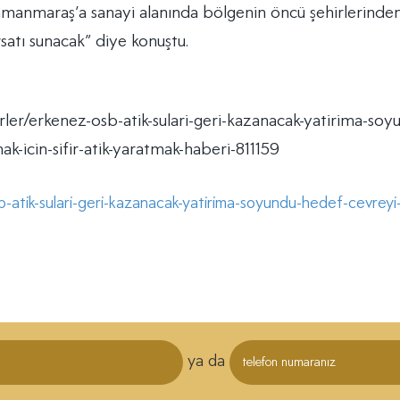
ramanmaraş’a sanayi alanında bölgenin öncü şehirlerinden
satı sunacak” diye konuştu.
er/erkenez-osb-atik-sulari-geri-kazanacak-yatirima-soy
k-icin-sifir-atik-yaratmak-haberi-811159
tik-sulari-geri-kazanacak-yatirima-soyundu-hedef-cevreyi-k
ya da