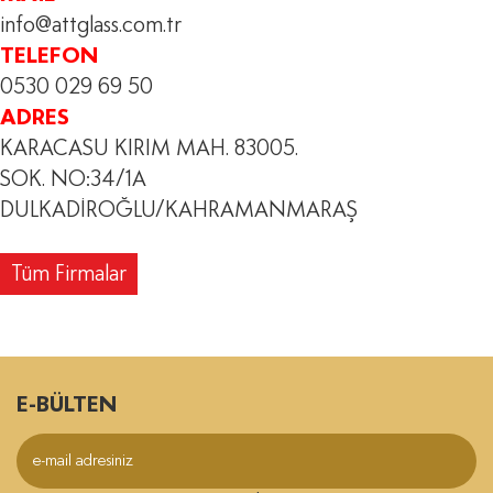
info@attglass.com.tr
TELEFON
0530 029 69 50
ADRES
KARACASU KIRIM MAH. 83005.
SOK. NO:34/1A
DULKADİROĞLU/KAHRAMANMARAŞ
Tüm Firmalar
E-BÜLTEN