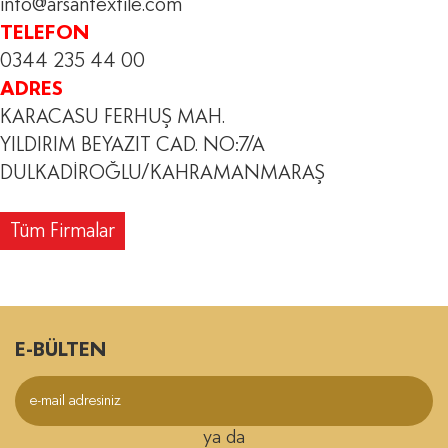
info@arsantextile.com
TELEFON
0344 235 44 00
ADRES
KARACASU FERHUŞ MAH.
YILDIRIM BEYAZIT CAD. NO:7/A
DULKADİROĞLU/KAHRAMANMARAŞ
Tüm Firmalar
E-BÜLTEN
ya da